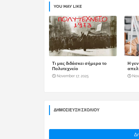
YOU MAY LIKE
Τι μας διδάσκει σήμερα το
Η γεν
Πολυτεχνείο
απελ
November 17, 2025
Nov
ΔΗΜΟΣΊΕΥΣΗ ΣΧΟΛΊΟΥ
Δη