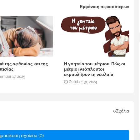
Εμφάνιση περισσότερων
ιά της αφθονίας και της
Η γοητεία του μέτριου: Πώς οι
πισίας
μέτριοι νεόπλουτοι
εκμαυλίζουν τη νεολαία
ember 17, 2025
October 31, 2024
0Σχόλια
μοσίευση σχολίου (0)