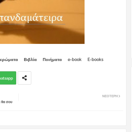
ιερώματα
Βιβλία
Ποιήματα
e-book
E-books
atsapp
ΝΕΌΤΕΡΗ
ι θα σου