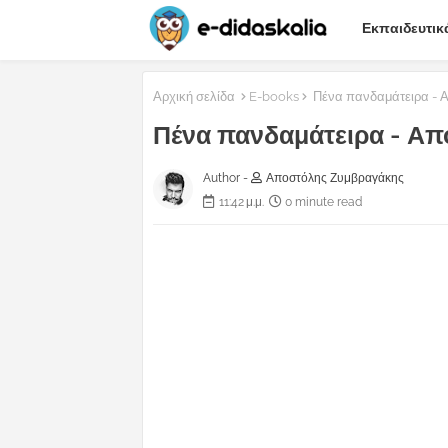
Εκπαιδευτικ
Αρχική σελίδα
E-books
Πένα πανδαμάτειρα - 
Πένα πανδαμάτειρα - Α
Author -
Αποστόλης Ζυμβραγάκης
11:42 μ.μ.
0 minute read