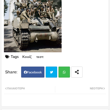
Tags
Κουίζ
τεστ
Facebook
Twi
Wh
ΠΑΛΑΙΌΤΕΡΗ
ΝΕΌΤΕΡΗ
tter
atsa
pp