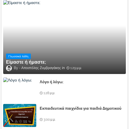
Γλωσσικά λάθη
Είμαστε ή ήμαστε;
Αποστόλης Ζυμβραγάκης
1:29 μ.μ.
Λόγο ή λόγω;
1:28 μ.μ.
Εκπαιδευτικά παιχνίδια για παιδιά Δημοτικού
3:00 μ.μ.