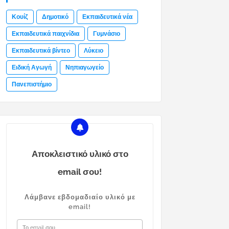
Κουίζ
Δημοτικό
Εκπαιδευτικά νέα
Εκπαιδευτικά παιχνίδια
Γυμνάσιο
Εκπαιδευτικά βίντεο
Λύκειο
Ειδική Αγωγή
Νηπιαγωγείο
Πανεπιστήμιο
Αποκλειστικό υλικό στο
email σου!
Λάμβανε εβδομαδιαίο υλικό με
email!