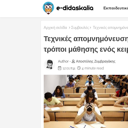
Εκπαιδευτικ
Αρχική σελίδα
Συμβουλές
Τεχνικές απομνημόνευ
Τεχνικές απομνημόνευσης
τρόποι μάθησης ενός κει
Author -
Αποστόλης Ζυμβραγάκης
12:01 π.μ.
4 minute read