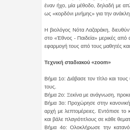
έναν ήχο, μία μέθοδο, δηλαδή με α
ως «κορδόνι μνήμης» για την ανάκλ
Η βιολόγος Νότα Λαζαράκη, διευθύν
στο «Έθνος - Παιδεία» μερικές από α
εφαρμογή τους από τους μαθητές και ο
Τεχνική σταδιακού «zoom»
Βήμα 1ο: Διάβασε τον τίτλο και του
τους.
Βήμα 2ο: Ξεκίνα με ανάγνωση, προκει
Βήμα 3ο: Προχώρησε στην κανονική 
αρχή με λεπτομέρειες. Εντόπισε το
και βάλε πλαγιότιτλους σε κάθε θεματ
Βήμα 4ο: Ολοκλήρωσε την κατανόη